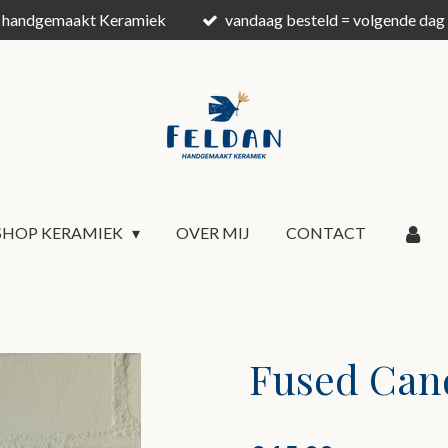
jk handgemaakt Keramiek
vandaag besteld = volgende dag 
SHOP KERAMIEK
OVER MIJ
CONTACT
Fused Can