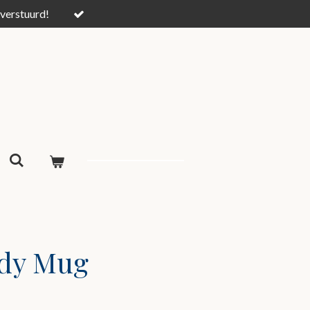
verstuurd!
dy Mug