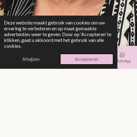
Deze website maakt gebruik van cookies om uw
ervaring te verbeteren en op maat gemaakte
advertenties weer te geven. Door op ‘Accepteren’ te
klikken, gaat u akkoord met het gebruik van alle
cookies.
Afwijzen
Accepteren
E-mailadres
Telefoonnummer
Kaart
Instagram
WhatsApp
Hemel op Aarde: even voorstellen...